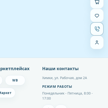
+7 (916) 333 66 21
sale@smileking.ru
Понедельник - Пятница, 8:00 - 17:00
Найти
Войти
Перейти в корзину
Перейти в избранное
Регистрация
Открыть контакты
Открыть каталог
Открыть каталог
ркетплейсах
Наши контакты
Химки, ул. Рабочая, дом 2А
WB
РЕЖИМ РАБОТЫ
Маркет
Понедельник - Пятница, 8:00 -
17:00