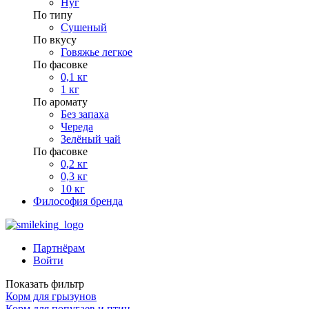
Нуг
По типу
Сушеный
По вкусу
Говяжье легкое
По фасовке
0,1 кг
1 кг
По аромату
Без запаха
Череда
Зелёный чай
По фасовке
0,2 кг
0,3 кг
10 кг
Философия бренда
Партнёрам
Войти
Показать фильтр
Корм для грызунов
Корм для попугаев и птиц