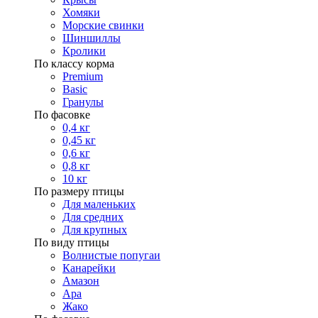
Хомяки
Морские свинки
Шиншиллы
Кролики
По классу корма
Premium
Basic
Гранулы
По фасовке
0,4 кг
0,45 кг
0,6 кг
0,8 кг
10 кг
По размеру птицы
Для маленьких
Для средних
Для крупных
По виду птицы
Волнистые попугаи
Канарейки
Амазон
Ара
Жако