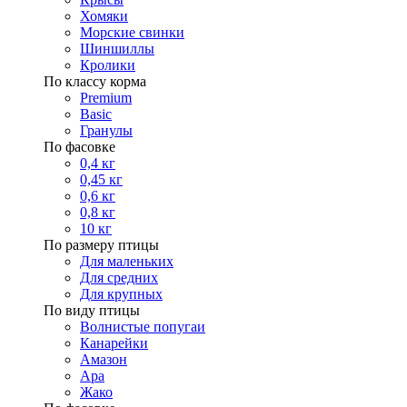
Хомяки
Морские свинки
Шиншиллы
Кролики
По классу корма
Premium
Basic
Гранулы
По фасовке
0,4 кг
0,45 кг
0,6 кг
0,8 кг
10 кг
По размеру птицы
Для маленьких
Для средних
Для крупных
По виду птицы
Волнистые попугаи
Канарейки
Амазон
Ара
Жако