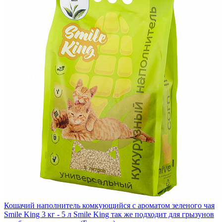
Кошачий наполнитель комкующийся с ароматом зеленого чая
Smile King 3 кг - 5 л Smile King так же подходит для грызунов