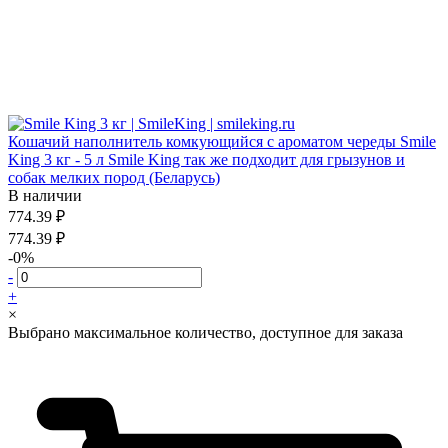
Кошачий наполнитель комкующийся с ароматом череды Smile
King 3 кг - 5 л Smile King так же подходит для грызунов и
собак мелких пород (Беларусь)
В наличии
774.39 ₽
774.39 ₽
-0%
-
+
×
Выбрано максимальное количество, доступное для заказа