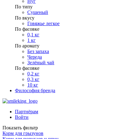
Нуг
По типу
Сушеный
По вкусу
Говяжье легкое
По фасовке
0,1 кг
1 кг
По аромату
Без запаха
Череда
Зелёный чай
По фасовке
0,2 кг
0,3 кг
10 кг
Философия бренда
Партнёрам
Войти
Показать фильтр
Корм для грызунов
Корм для попугаев и птиц