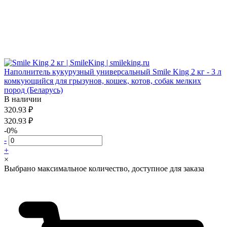
Наполнитель кукурузный универсальный Smile King 2 кг - 3 л
комкующийся для грызунов, кошек, котов, собак мелких
пород (Беларусь)
В наличии
320.93 ₽
320.93 ₽
-0%
-
+
×
Выбрано максимальное количество, доступное для заказа