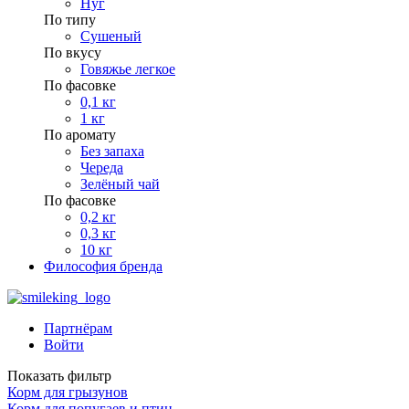
Нуг
По типу
Сушеный
По вкусу
Говяжье легкое
По фасовке
0,1 кг
1 кг
По аромату
Без запаха
Череда
Зелёный чай
По фасовке
0,2 кг
0,3 кг
10 кг
Философия бренда
Партнёрам
Войти
Показать фильтр
Корм для грызунов
Корм для попугаев и птиц