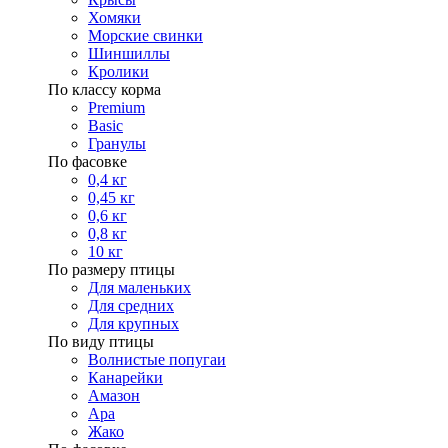
Хомяки
Морские свинки
Шиншиллы
Кролики
По классу корма
Premium
Basic
Гранулы
По фасовке
0,4 кг
0,45 кг
0,6 кг
0,8 кг
10 кг
По размеру птицы
Для маленьких
Для средних
Для крупных
По виду птицы
Волнистые попугаи
Канарейки
Амазон
Ара
Жако