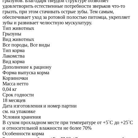
грызунов. Благодаря твердой структуре позволяет
удовлетворить естественные потребности зверьков что-то
грызть, при этом стачивать острые зубы. Тем самым,
обеспечивает уход за ротовой полостью питомца, укрепляет
зубы и развивает челюстную мускулатуру.
Тип животных
Грызуны
Вид животных
Все породы, Все виды
Тип корма
Лакомства
Вид корма
Дополнение к рациону
Форма выпуска корма
Корзиночки
Масса нетто
0,04 кг
Срок годности
18 месяцев
Дата изготовления и номер партии
см. на упаковке
Условия хранения
В сухом прохладном месте при температуре от +5`С до +25`С
и относительной влажности не более 70%
Особенности корма