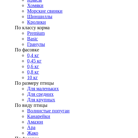
Хомяки
Морские свинки
Шиншиллы
Кролики
По классу корма
Premium
Basic
Гранулы
По фасовке
0,4 кг
0,45 кг
0,6 кг
0,8 кг
10 кг
По размеру птицы
Для маленьких
Для средних
Для крупных
По виду птицы
Волнистые попугаи
Канарейки
Амазон
Ара
Жако