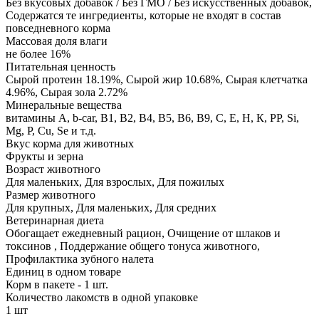
Без вкусовых добавок / Без ГМО / Без искусственных добавок,
Содержатся те ингредиенты, которые не входят в состав
повседневного корма
Массовая доля влаги
не более 16%
Питательная ценность
Сырой протеин 18.19%, Сырой жир 10.68%, Сырая клетчатка
4.96%, Сырая зола 2.72%
Минеральные вещества
витамины А, b-car, В1, В2, В4, В5, В6, В9, С, Е, Н, К, РР, Si,
Mg, Р, Cu, Se и т.д.
Вкус корма для животных
Фрукты и зерна
Возраст животного
Для маленьких, Для взрослых, Для пожилых
Размер животного
Для крупных, Для маленьких, Для средних
Ветеринарная диета
Обогащает ежедневный рацион, Очищение от шлаков и
токсинов , Поддержание общего тонуса животного,
Профилактика зубного налета
Единиц в одном товаре
Корм в пакете - 1 шт.
Количество лакомств в одной упаковке
1 шт