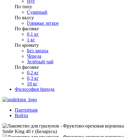
Нуг
По типу
Сушеный
По вкусу
Говяжье легкое
По фасовке
0,1 кг
1 кг
По аромату
Без запаха
Череда
Зелёный чай
По фасовке
0,2 кг
0,3 кг
10 кг
Философия бренда
Партнёрам
Войти