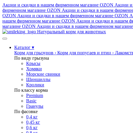
Акции и скидки в нашем фирменном магазине
OZON
Акции и
фирменном магазине
OZON
Акции и скидки в нашем фирменн
OZON
Акции и скидки в нашем фирменном магазине
OZON
А
нашем фирменном магазине
OZON
Акции и скидки в нашем ф
магазине
OZON
Акции и скидки в нашем фирменном магазине
Натуральный корм для животных
Каталог
▾
Корм для грызунов
›
Корм для попугаев и птиц
›
Лакомст
По виду грызуна
Крысы
Хомяки
Морские свинки
Шиншиллы
Кролики
По классу корма
Premium
Basic
Гранулы
По фасовке
0,4 кг
0,45 кг
0,6 кг
0,8 кг