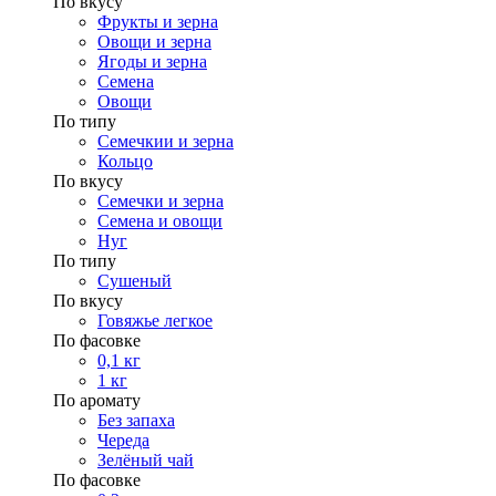
По вкусу
Фрукты и зерна
Овощи и зерна
Ягоды и зерна
Семена
Овощи
По типу
Семечкии и зерна
Кольцо
По вкусу
Семечки и зерна
Семена и овощи
Нуг
По типу
Сушеный
По вкусу
Говяжье легкое
По фасовке
0,1 кг
1 кг
По аромату
Без запаха
Череда
Зелёный чай
По фасовке