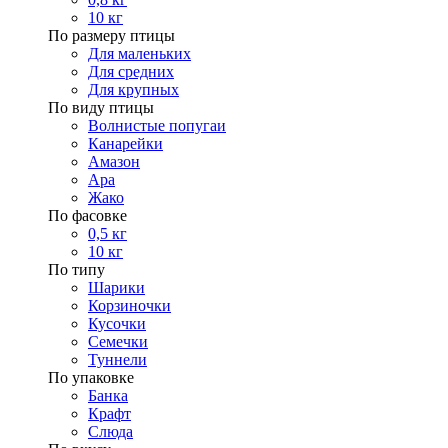
10 кг
По размеру птицы
Для маленьких
Для средних
Для крупных
По виду птицы
Волнистые попугаи
Канарейки
Амазон
Ара
Жако
По фасовке
0,5 кг
10 кг
По типу
Шарики
Корзиночки
Кусочки
Семечки
Туннели
По упаковке
Банка
Крафт
Слюда