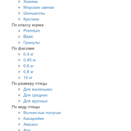
Хомяки
Морские свинки
Шиншиллы
Кролики
По классу корма
Premium
Basic
Гранулы
По фасовке
0,4 кг
0,45 кг
0,6 кг
0,8 кг
10 кг
По размеру птицы
Для маленьких
Для средних
Для крупных
По виду птицы
Волнистые попугаи
Канарейки
Амазон
Ара