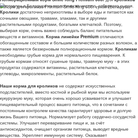
изготовлен в Беларуси из экологически чистого, отборного сырья.
Кролики
достаточно неприхотливы в выборе еды и питаются как
сочными овощами, травами, злаками, так и другими
растительными продуктами, богатыми клетчаткой. Поэтому,
выбирая корм, очень важно соблюдать баланс питательных
веществ и витаминов.
Корма линейки Premium
отличаются
обогащенным составом и большим количеством разных волокон, а
также является беззерновым полнорационным кормом.
Кроликам
необходимы грубые корма для нормального пищеварения. К
грубым кормам относят сушеные травы, травяную муку - в этих
продуктах содержатся витамины, растительная клетчатка,
углеводы, микроэлементы, растительный белок.
Наши корма для кроликов
не содержат искусственных
подсластителей, вместо костной и рыбной муки мы используем
кукурузную муку, которая очень хорошо усваивается и улучшает
пищеварительный процесс вашего питомца, что в сочетании с
постоянным контролем качества гарантирует здоровье и долгую
жизнь Вашего питомца. Нормализует работу сердечно-сосудистой
системы. Улучшает переваривание пищи и, за счёт
антиоксидантов, очищает организм питомца, выводит вредные
вещества. Укрепляет иммунную систему. Оказывает