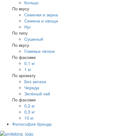
Кольцо
По вкусу
Семечки и зерна
Семена и овощи
Нуг
По типу
Сушеный
По вкусу
Говяжье легкое
По фасовке
0,1 кг
1 кг
По аромату
Без запаха
Череда
Зелёный чай
По фасовке
0,2 кг
0,3 кг
10 кг
Философия бренда